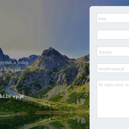
pytań, a jeden
z Tobą tak
!
ch12@wp.pl