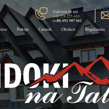
Zadzwoń do nas
+48 574 255 410
(+48)
692 987 962
ówna
Pokoje
Cennik
Okolice
Regulamin