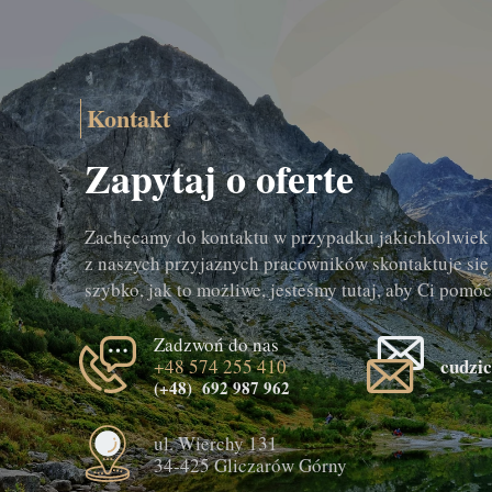
Kontakt
Zapytaj o oferte
Zachęcamy do kontaktu w przypadku jakichkolwiek 
z naszych przyjaznych pracowników skontaktuje się 
szybko, jak to możliwe, jesteśmy tutaj, aby Ci pomóc
Zadzwoń do nas
cudzi
+48 574 255 410
(+48)
692 987 962
ul. Wierchy 131
34-425 Gliczarów Górny